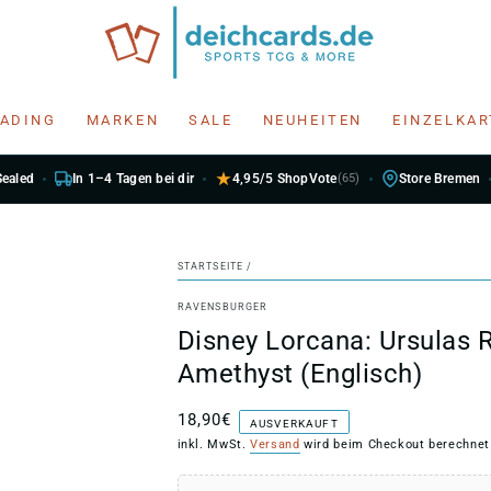
RADING
MARKEN
SALE
NEUHEITEN
EINZELKA
Sealed
In 1–4 Tagen bei dir
4,95/5 ShopVote
(65)
Store Bremen
STARTSEITE
/
RAVENSBURGER
Disney Lorcana: Ursulas 
Amethyst (Englisch)
18,90€
Regulärer
AUSVERKAUFT
Preis
inkl. MwSt.
Versand
wird beim Checkout berechnet