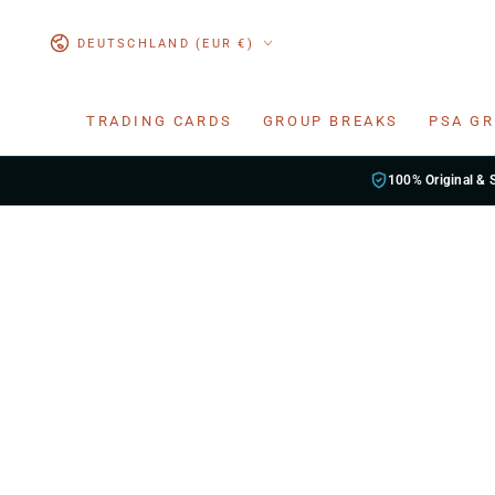
ZUM INHALT
SPRINGEN
Land/Region
DEUTSCHLAND (EUR €)
TRADING CARDS
GROUP BREAKS
PSA G
100% Original & 
ZU DEN
PRODUKTINFORMATIONEN
SPRINGEN