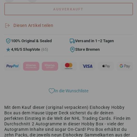
Verringere
Erhöhe
die
die
AUSVERKAUFT
Menge
Menge
für
für
Upper
Upper
Diesen Artikel teilen
Deck
Deck
SP
SP
Authentic
Authentic
100% Original & Sealed
Versand in 1–2 Tagen
NHL
NHL
4,95/5 ShopVote
Store Bremen
(65)
Hobby
Hobby
Box
Box
2023/2024
2023/2024
In die Wunschliste
Mit dem Kauf dieser (original verpackten) Eishockey Hobby
Box aus dem Hause Upper Deck sicherst du dir deinen
perfekten Einstieg in die Welt der NHL Trading Cards. Finde im
Durchschnitt 2 Autogramme in dieser Hobby Box - viele der
Autogramm Inhalte sind sogar On-Card! Pro Box erhältst du
zehn Packs, die jeweils neun Eishockey Sammelkarten aus der