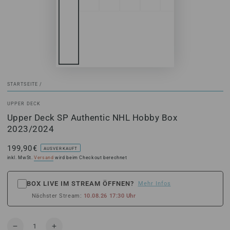
STARTSEITE
/
UPPER DECK
Upper Deck SP Authentic NHL Hobby Box
2023/2024
199,90€
Regulärer
AUSVERKAUFT
Preis
inkl. MwSt.
Versand
wird beim Checkout berechnet
BOX LIVE IM STREAM ÖFFNEN?
Mehr Infos
Nächster Stream:
10.08.26 17:30 Uhr
Anzahl