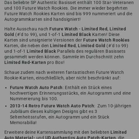
Das beliebte SP Authentic Basisset enthält 100 Star-Veteranen
und 100 Future Watch Rookies. Die immer wieder begehrten
Future Watch Rookies Karten sind bis 999 nummeriert und die
Autogrammkarten sind handsigniert!
Halte Ausschau nach
Future Watch - Limited Red
,
Limited
Gold
(#'d to 99), und 1-of-1
Limited Black
Karten! Diese
Karten sind unsignierte Versionen der
Future Watch Rookies
Karten, die neben den
Limited Red
,
Limited Gold
(#'d to 99)
und 1-of-1
Limited Black
Parallels des regulären Basissets
gesammelt werden können. Sammle im Durchschnitt zehn
Limited Red-Karten
pro Box!
Schaue zudem nach weiteren fantastischen Future Watch
Rookie-Karten, einschließlich, aber nicht beschränkt auf:
Future Watch Auto Patch
: Enthält ein Stück eines
hochwertigen Erinnerungsstücks, ein Autogramm und eine
Nummerierung bis 100.
2013-14 Retro Future Watch Auto Patch
: Zum 10-jährigen
Jubiläum dieses kultigen Designs gibt es 3
Seltenheitsstufen, ein Autogramm und ein Stück
Memorabilia!
Erweitere deine Kartensammlung mit den beliebten
Limited
Auto Material-
und
UD Authentics Auto Patch-Karten
, die