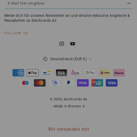
E-
Mail
Melde dich für unseren Newsletter an und erhalte exklusive Angebote &
hier
Neuigkeiten zu deichcards.de
eingeben
FOLLOW US
Instagram
YouTube
Land/Region
Deutschland (EUR €)
Zahlungsmöglichkeiten
© 2026,
deichcards.de
- Made in Bremen ⚓
Wir versenden mit