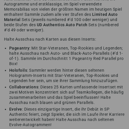
Autogramme und erstklassige, im Spiel verwendete
Memorabilias von vielen der größten Namen im heutigen Spiel
enthalten! Sammle zudem alle vier Stufen des
Limited Auto
Material
Sets (jeweils numbered #'d 100 oder weniger) und
beide Stufen des
UD Authentics Auto Patch
Sets (numbered
#'d 49 oder weniger).
Halte Ausschau nach Karten aus diesen Inserts:
Pageantry
: Mit Star-Veteranen, Top-Rookies und Legenden;
halte Ausschau nach Auto- und Black-Auto-Parallels (#'d 1-
of-1). Sammle im Durchschnitt 1 Pageantry Red Parallel pro
Box!
Holofoils
: Sammler werden hinter diesen seltenen
Hologramm-Inserts mit Star-Veteranen, Top-Rookies und
Legenden her sein, um sie ihrer Sammlung hinzuzufügen.
Collaborations
: Dieses 25 Karten umfassende Insertset mit
zwei Motiven konzentriert sich auf Teamkollegen, die häufig
zusammenarbeiten und das Spiel beeinflussen! Halte
Ausschau nach blauen und grünen Parallels.
Evolve
: Dieses einzigartige Insert, die ihr Debüt in SP
Authentic feiert, zeigt Spieler, die sich im Laufe ihrer Karriere
weiterentwickelt haben! Halte Ausschau nach seltenen
Evolve-Autogrammen!