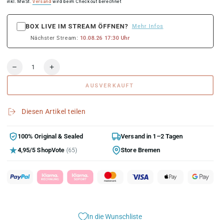
Preis
inkl. MwSt.
Versand
wird beim Checkout berechnet
BOX LIVE IM STREAM ÖFFNEN?
Mehr Infos
Nächster Stream:
10.08.26 17:30 Uhr
Anzahl
Verringere
Erhöhe
die
die
AUSVERKAUFT
Menge
Menge
für
für
Topps
Topps
Diesen Artikel teilen
Royalty
Royalty
Tennis
Tennis
Hobby
Hobby
100% Original & Sealed
Versand in 1–2 Tagen
Box
Box
4,95/5 ShopVote
Store Bremen
(65)
2024
2024
In die Wunschliste