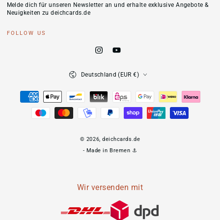
Melde dich für unseren Newsletter an und erhalte exklusive Angebote &
hier
Neuigkeiten zu deichcards.de
eingeben
FOLLOW US
Instagram
YouTube
Land/Region
Deutschland (EUR €)
Zahlungsmöglichkeiten
© 2026,
deichcards.de
- Made in Bremen ⚓
Wir versenden mit
0