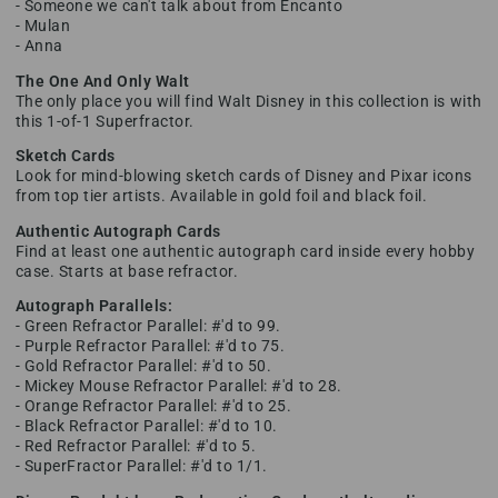
- Someone we can't talk about from Encanto
- Mulan
- Anna
The One And Only Walt
The only place you will find Walt Disney in this collection is with
this 1-of-1 Superfractor.
Sketch Cards
Look for mind-blowing sketch cards of Disney and Pixar icons
from top tier artists. Available in gold foil and black foil.
Authentic Autograph Cards
Find at least one authentic autograph card inside every hobby
case. Starts at base refractor.
Autograph Parallels:
- Green Refractor Parallel: #'d to 99.
- Purple Refractor Parallel: #'d to 75.
- Gold Refractor Parallel: #'d to 50.
- Mickey Mouse Refractor Parallel: #'d to 28.
- Orange Refractor Parallel: #'d to 25.
- Black Refractor Parallel: #'d to 10.
- Red Refractor Parallel: #'d to 5.
- SuperFractor Parallel: #'d to 1/1.