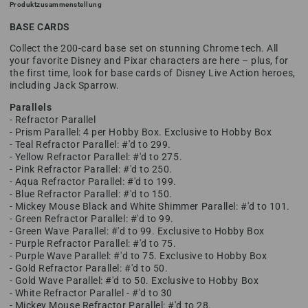
Produktzusammenstellung
BASE CARDS
Collect the 200-card base set on stunning Chrome tech. All
your favorite Disney and Pixar characters are here – plus, for
the first time, look for base cards of Disney Live Action heroes,
including Jack Sparrow.
Parallels
- Refractor Parallel
- Prism Parallel: 4 per Hobby Box. Exclusive to Hobby Box
- Teal Refractor Parallel: #'d to 299.
- Yellow Refractor Parallel: #'d to 275.
- Pink Refractor Parallel: #'d to 250.
- Aqua Refractor Parallel: #'d to 199.
- Blue Refractor Parallel: #'d to 150.
- Mickey Mouse Black and White Shimmer Parallel: #'d to 101.
- Green Refractor Parallel: #'d to 99.
- Green Wave Parallel: #'d to 99. Exclusive to Hobby Box
- Purple Refractor Parallel: #'d to 75.
- Purple Wave Parallel: #'d to 75. Exclusive to Hobby Box
- Gold Refractor Parallel: #'d to 50.
- Gold Wave Parallel: #'d to 50. Exclusive to Hobby Box
- White Refractor Parallel - #'d to 30
- Mickey Mouse Refractor Parallel: #'d to 28.