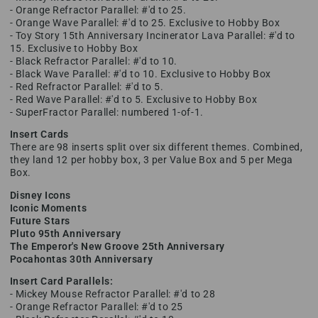
- Orange Refractor Parallel: #'d to 25.
- Orange Wave Parallel: #'d to 25. Exclusive to Hobby Box
- Toy Story 15th Anniversary Incinerator Lava Parallel: #'d to
15. Exclusive to Hobby Box
- Black Refractor Parallel: #'d to 10.
- Black Wave Parallel: #'d to 10. Exclusive to Hobby Box
- Red Refractor Parallel: #'d to 5.
- Red Wave Parallel: #'d to 5. Exclusive to Hobby Box
- SuperFractor Parallel: numbered 1-of-1.
Insert Cards
There are 98 inserts split over six different themes. Combined,
they land 12 per hobby box, 3 per Value Box and 5 per Mega
Box.
Disney Icons
Iconic Moments
Future Stars
Pluto 95th Anniversary
The Emperor's New Groove 25th Anniversary
Pocahontas 30th Anniversary
Insert Card Parallels:
- Mickey Mouse Refractor Parallel: #'d to 28
- Orange Refractor Parallel: #'d to 25