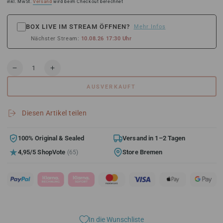
Preis
inkl. MwSt.
Versand
wird beim Checkout berechnet
BOX LIVE IM STREAM ÖFFNEN?
Mehr Infos
Nächster Stream:
10.08.26 17:30 Uhr
Anzahl
Verringere
Erhöhe
die
die
AUSVERKAUFT
Menge
Menge
für
für
Topps
Topps
Diesen Artikel teilen
Chrome
Chrome
Disney
Disney
Value
Value
100% Original & Sealed
Versand in 1–2 Tagen
Box
Box
4,95/5 ShopVote
Store Bremen
(65)
2025
2025
In die Wunschliste