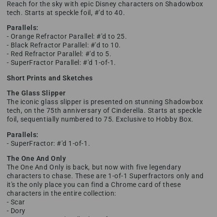
Reach for the sky with epic Disney characters on Shadowbox
tech. Starts at speckle foil, #'d to 40.
Parallels:
- Orange Refractor Parallel: #'d to 25.
- Black Refractor Parallel: #'d to 10.
- Red Refractor Parallel: #'d to 5.
- SuperFractor Parallel: #'d 1-of-1.
Short Prints and Sketches
The Glass Slipper
The iconic glass slipper is presented on stunning Shadowbox
tech, on the 75th anniversary of Cinderella. Starts at speckle
foil, sequentially numbered to 75. Exclusive to Hobby Box.
Parallels:
- SuperFractor: #'d 1-of-1.
The One And Only
The One And Only is back, but now with five legendary
characters to chase. These are 1-of-1 Superfractors only and
it's the only place you can find a Chrome card of these
characters in the entire collection:
- Scar
- Dory