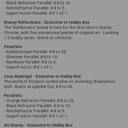
- Black Refractor Parallel: #'d to 10.
- Red Refractor Parallel: #'d to 5.
- SuperFractor Parallel: #'d 1-of-1.
Disney Reflections - Exclusive to Hobby Box
The "Reflections" brand is here for the first time in Disney
Chrome, with five sensational pieces of original art. Landing
1:5 hobby cases. Starts at refractor.
Parallels:
- Kaleidoscope Parallel: #'d to 25.
- Shimmer Parallel: #'d to 10.
- RayWave Parallel: #'d to 5.
- SuperFractor: #'d 1-of-1.
Casa Madrigal - Exclusive to Hobby Box
The world of Encanto comes alive on stunning Shadowbox
tech. Starts at speckle foil, #'d to 40.
Parallels:
- Orange Refractor Parallel: #'d to 25.
- Black Refractor Parallel: #'d to 10.
- Red Refractor Parallel: #'d to 5.
- SuperFractor Parallel: #'d 1-of-1.
Air Disney - Exclusive to Hobby Box