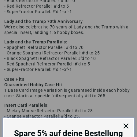
- Black Refractor Parallel: #'d to 10
- Red Refractor Parallel: #'d to 5
- SuperFractor Parallel: #'d 1-of-1
Lady and the Tramp 70th Anniversary
We're also celebrating 70 years of Lady and the Tramp with a
special insert, landing 1:6 hobby boxes.
Lady and the Tramp Parallels:
- Spaghetti Refractor Parallel: #'d to 70
- Orange Spaghetti Refractor Parallel: #'d to 25
- Black Spaghetti Refractor Parallel: #'d to 10
- Red Spaghetti Refractor Parallel: #'d to 5
- SuperFractor Parallel: #'d 1-of-1
Case Hits
Guaranteed Hobby Case Hit
1 Base Card Image Variation is guaranteed inside each hobby
case. Starts at speckle foil sequentially #'d to 265.
Insert Card Parallels:
- Mickey Mouse Refractor Parallel: #'d to 28.
- Orange Refractor Parallel: #'d to 25.
- Black Refractor Parallel: #'d to 10.
- Red Refractor Parallel: #'d to 5.
Spare 5% auf deine Bestellung
- SuperFractor Parallel: #'d 1-of-1.