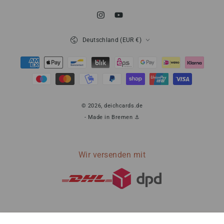
Instagram
YouTube
Land/Region
Deutschland (EUR €)
Zahlungsmöglichkeiten
© 2026,
deichcards.de
- Made in Bremen ⚓
Wir versenden mit
0