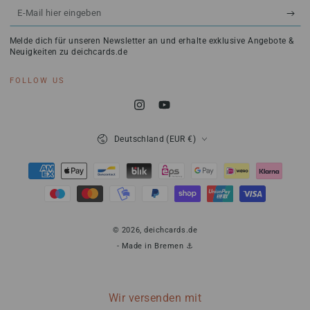
E-
Mail
Melde dich für unseren Newsletter an und erhalte exklusive Angebote &
hier
Neuigkeiten zu deichcards.de
eingeben
FOLLOW US
Instagram
YouTube
Land/Region
Deutschland (EUR €)
Zahlungsmöglichkeiten
© 2026,
deichcards.de
- Made in Bremen ⚓
Wir versenden mit