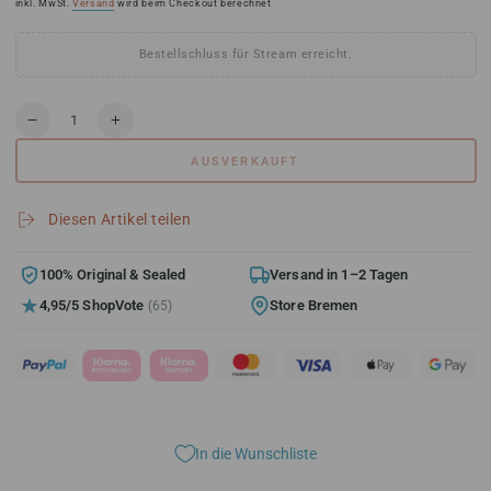
Preis
inkl. MwSt.
Versand
wird beim Checkout berechnet
Bestellschluss für Stream erreicht.
Anzahl
Verringere
Erhöhe
die
die
AUSVERKAUFT
Menge
Menge
für
für
Topps
Topps
Diesen Artikel teilen
Chrome
Chrome
Baseball
Baseball
MLB
MLB
100% Original & Sealed
Versand in 1–2 Tagen
Logofractor
Logofractor
4,95/5 ShopVote
Store Bremen
(65)
Box
Box
2025
2025
In die Wunschliste