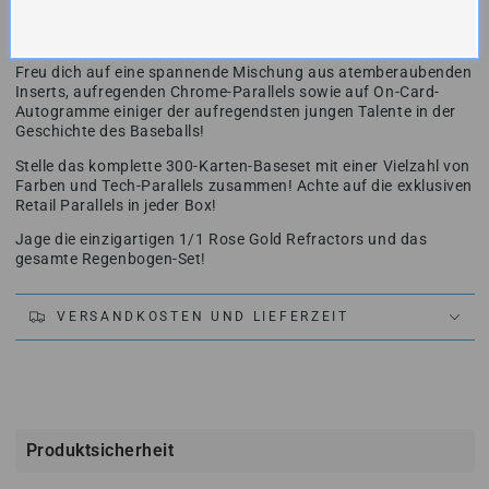
Cards mit einer Mischung aus Nachwuchstalenten und
erfahrenen Stars!
Freu dich auf eine spannende Mischung aus atemberaubenden
Inserts, aufregenden Chrome-Parallels sowie auf On-Card-
Autogramme einiger der aufregendsten jungen Talente in der
Geschichte des Baseballs!
Stelle das komplette 300-Karten-Baseset mit einer Vielzahl von
Farben und Tech-Parallels zusammen! Achte auf die exklusiven
Retail Parallels in jeder Box!
Jage die einzigartigen 1/1 Rose Gold Refractors und das
gesamte Regenbogen-Set!
VERSANDKOSTEN UND LIEFERZEIT
Produktsicherheit