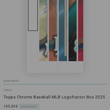
STARTSEITE
/
TOPPS
Topps Chrome Baseball MLB Logofractor Box 2025
105,00€
Regulärer
AUSVERKAUFT