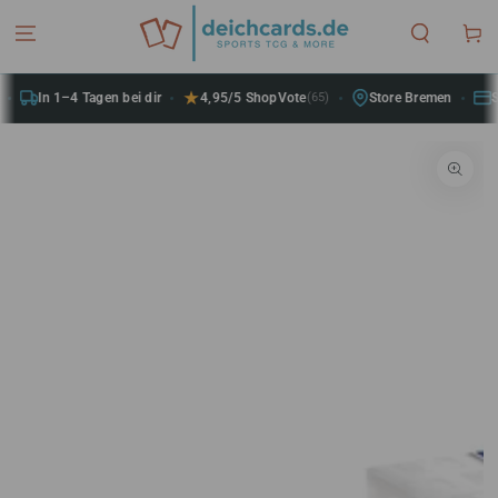
ZUM INHALT
SPRINGEN
Warenko
In 1–4 Tagen bei dir
4,95/5 ShopVote
(65)
Store Bremen
Sic
ZU DEN
PRODUKTINFORMATIONEN
SPRINGEN
Medien
1
in
modal
aufmachen