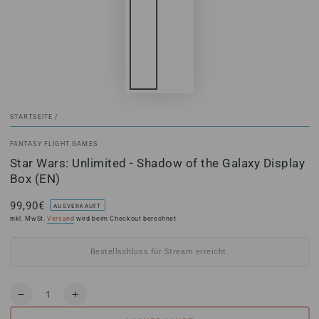
STARTSEITE
/
FANTASY FLIGHT GAMES
Star Wars: Unlimited - Shadow of the Galaxy Display
Box (EN)
99,90€
Regulärer
AUSVERKAUFT
Preis
inkl. MwSt.
Versand
wird beim Checkout berechnet
Bestellschluss für Stream erreicht.
Anzahl
Verringere
Erhöhe
die
die