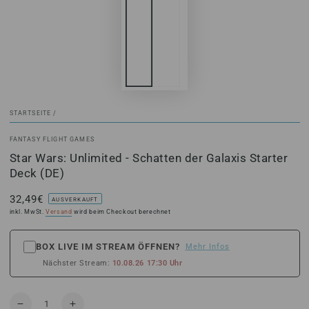
STARTSEITE
/
FANTASY FLIGHT GAMES
Star Wars: Unlimited - Schatten der Galaxis Starter
Deck (DE)
32,49€
Regulärer
AUSVERKAUFT
Preis
inkl. MwSt.
Versand
wird beim Checkout berechnet
BOX LIVE IM STREAM ÖFFNEN?
Mehr Infos
Nächster Stream:
10.08.26 17:30 Uhr
Anzahl