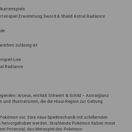
kartenspiels
enspiel Erweiterung Sword & Shield Astral Radiance
nde
werben zulässig ist
spiel-Live
ral Radiance
egenden: Arceus, enthält Schwert & Schild – Astralglanz
 und Illustrationen, die die Hisui-Region zur Geltung
e Pokémon vor. Eine neue Spielmechanik mit schillernden
en hervorgehoben werden. Strahlende Pokémon haben meist
dem Potenzial, das Metaspiel des Pokémon-