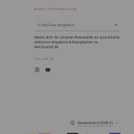
NEWSLETTERANMELDUNG
E-
Mail
Melde dich für unseren Newsletter an und erhalte
hier
exklusive Angebote & Neuigkeiten zu
deichcards.de
eingeben
FOLLOW US
Instagram
YouTube
Land/Region
Deutschland (EUR €)