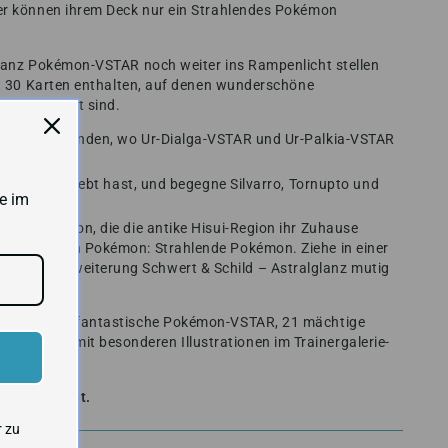
ler können ihrem Deck nur ein Strahlendes Pokémon
glanz Pokémon-VSTAR noch weiter ins Rampenlicht stellen
mit 30 Karten enthalten, auf denen wunderschöne
on abgebildet sind.
agen und Legenden, wo Ur-Dialga-VSTAR und Ur-Palkia-VSTAR
e noch nie erlebt hast, und begegne Silvarro, Tornupto und
e im
htige Pokémon, die die antike Hisui-Region ihr Zuhause
 Schillernden Pokémon: Strahlende Pokémon. Ziehe in einer
enspiel-Erweiterung Schwert & Schild – Astralglanz mutig
 Pokémon, 8 fantastische Pokémon-VSTAR, 21 mächtige
Karten mit besonderen Illustrationen im Trainergalerie-
ßt versendet.
r zu