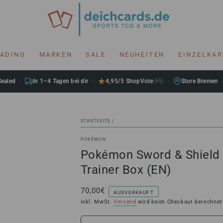
RADING
MARKEN
SALE
NEUHEITEN
EINZELKA
Sealed
In 1–4 Tagen bei dir
4,95/5 ShopVote
(65)
Store Bremen
STARTSEITE
/
POKÉMON
Pokémon Sword & Shield 
Trainer Box (EN)
70,00€
Regulärer
AUSVERKAUFT
Preis
inkl. MwSt.
Versand
wird beim Checkout berechnet