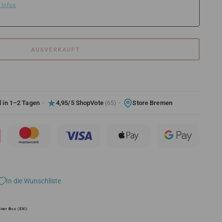
 Infos
AUSVERKAUFT
 in 1–2 Tagen
4,95/5 ShopVote
Store Bremen
(65)
In die Wunschliste
iner Box (EN):