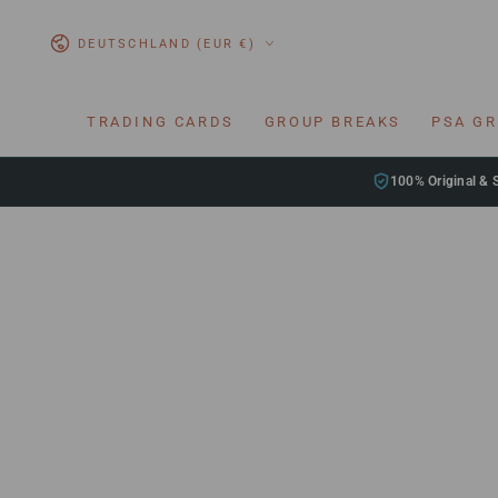
ZUM INHALT
SPRINGEN
Land/Region
DEUTSCHLAND (EUR €)
TRADING CARDS
GROUP BREAKS
PSA G
100% Original & 
ZU DEN
PRODUKTINFORMATIONEN
SPRINGEN