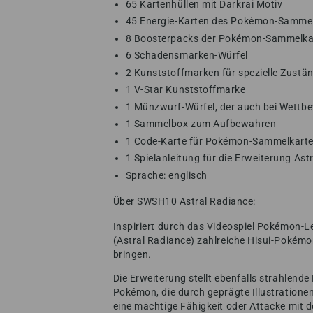
65 Kartenhüllen mit Darkrai Motiv
45 Energie-Karten des Pokémon-Sammel
8 Boosterpacks der Pokémon-Sammelkart
6 Schadensmarken-Würfel
2 Kunststoffmarken für spezielle Zustä
1 V-Star Kunststoffmarke
1 Münzwurf-Würfel, der auch bei Wettbe
1 Sammelbox zum Aufbewahren
1 Code-Karte für Pokémon-Sammelkarten
1 Spielanleitung für die Erweiterung Ast
Sprache: englisch
Über SWSH10 Astral Radiance:
Inspiriert durch das Videospiel Pokémon-L
(Astral Radiance) zahlreiche Hisui-Pokémon
bringen.
Die Erweiterung stellt ebenfalls strahlend
Pokémon, die durch geprägte Illustration
eine mächtige Fähigkeit oder Attacke mit 