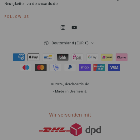
hier
Neuigkeiten zu deichcards.de
eingeben
FOLLOW US
Instagram
YouTube
Land/Region
Deutschland (EUR €)
Zahlungsmöglichkeiten
© 2026,
deichcards.de
- Made in Bremen ⚓
Wir versenden mit
0