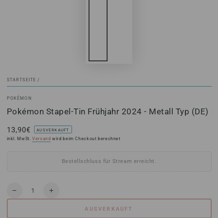
STARTSEITE
/
POKÉMON
Pokémon Stapel-Tin Frühjahr 2024 - Metall Typ (DE)
13,90€
Regulärer
AUSVERKAUFT
Preis
inkl. MwSt.
Versand
wird beim Checkout berechnet
Bestellschluss für Stream erreicht.
Anzahl
Verringere
Erhöhe
die
die
AUSVERKAUFT
Menge
Menge