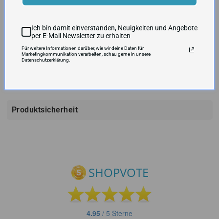
Illustration“
6 hyperseltene, goldgeprägte Karten
Funkensprühende Elektro-Pokémon
Ich bin damit einverstanden, Neuigkeiten und Angebote
per E-Mail Newsletter zu erhalten
Für weitere Informationen darüber, wie wir deine Daten für
VERSANDKOSTEN UND LIEFERZEIT
Marketingkommunikation verarbeiten, schau gerne in unsere
Datenschutzerklärung.
Produktsicherheit