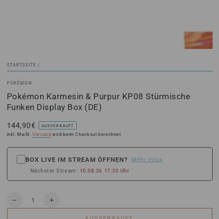
STARTSEITE
/
POKÉMON
Pokémon Karmesin & Purpur KP08 Stürmische
Funken Display Box (DE)
144,90€
Regulärer
AUSVERKAUFT
Preis
inkl. MwSt.
Versand
wird beim Checkout berechnet
BOX LIVE IM STREAM ÖFFNEN?
Mehr Infos
Nächster Stream:
10.08.26 17:30 Uhr
Anzahl
Verringere
Erhöhe
die
die
AUSVERKAUFT