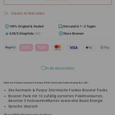
Menge
Menge
für
für
Pokémon
Pokémon
Diesen Artikel teilen
Karmesin
Karmesin
&amp;
&amp;
Purpur
Purpur
100% Original & Sealed
Versand in 1–2 Tagen
KP08
KP08
4,95/5 ShopVote
Store Bremen
(65)
Stürmische
Stürmische
Funken
Funken
Display
Display
Box
Box
(DE)
(DE)
In die Wunschliste
Inhalt der Pokémon Karmesin & Purpur KP08 Stürmische Funken Display Box (DE):
36x Karmesin & Purpur Stürmische Funken Booster Packs
Booster Pack mit 10 zufällig sortierten Pokémonkarten,
darunter 3 Holosammelkarten sowie eine Basis-Energie
Sprache: deutsch
Über KP08 Stürmische Funken: