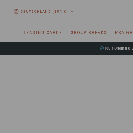
ZUM INHALT
SPRINGEN
Land/Region
DEUTSCHLAND (EUR €)
TRADING CARDS
GROUP BREAKS
PSA G
100% Original & 
ZU DEN
PRODUKTINFORMATIONEN
SPRINGEN