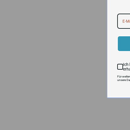
Ich
erh
Für weite
unsere Da