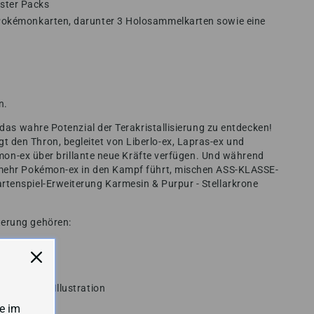
oster Packs
n Pokémonkarten, darunter 3 Holosammelkarten sowie eine
n.
 das wahre Potenzial der Terakristallisierung zu entdecken!
den Thron, begleitet von Liberlo-ex, Lapras-ex und
kémon-ex über brillante neue Kräfte verfügen. Und während
 mehr Pokémon-ex in den Kampf führt, mischen ASS-KLASSE-
tenspiel-Erweiterung Karmesin & Purpur - Stellarkrone
terung gehören:
-Pokémon-ex
tion“
 besondere Illustration
e im