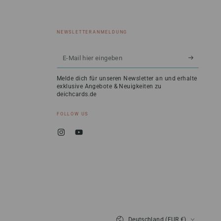
NEWSLETTERANMELDUNG
E-
Mail
Melde dich für unseren Newsletter an und erhalte
hier
exklusive Angebote & Neuigkeiten zu
deichcards.de
eingeben
FOLLOW US
Instagram
YouTube
Land/Region
Deutschland (EUR €)