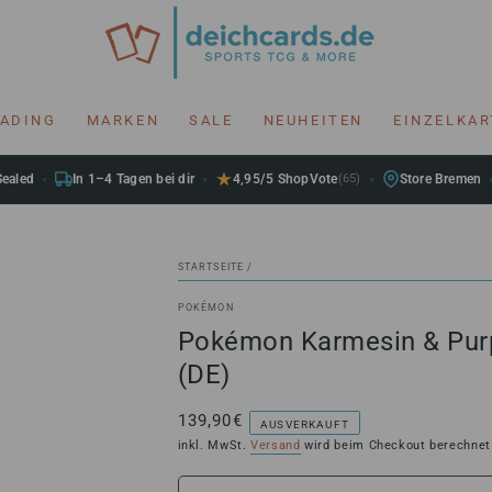
RADING
MARKEN
SALE
NEUHEITEN
EINZELKA
Sealed
In 1–4 Tagen bei dir
4,95/5 ShopVote
(65)
Store Bremen
STARTSEITE
/
POKÉMON
Pokémon Karmesin & Purp
(DE)
139,90€
Regulärer
AUSVERKAUFT
Preis
inkl. MwSt.
Versand
wird beim Checkout berechnet