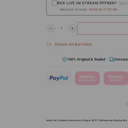
BOX LIVE IM STREAM ÖFFNEN?
Mehr
Nächster Stream:
10.08.26 17:30 Uhr
Anzahl
Verringere
Erhöhe
die
die
Menge
Menge
Diesen Artikel teilen
für
für
Pokémon
Pokémon
Karmesin
Karmesin
100% Original & Sealed
Versand
&amp;
&amp;
Purpur
Purpur
KP07
KP07
Stellarkrone
Stellarkrone
Display
Display
Box
Box
(DE)
(DE)
Inhalt der Pokémon Karmesin & Purpur KP07 Stellarkrone Display Box