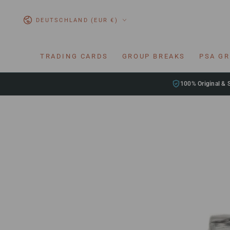
ZUM INHALT
SPRINGEN
Land/Region
DEUTSCHLAND (EUR €)
TRADING CARDS
GROUP BREAKS
PSA G
100% Original & 
ZU DEN
PRODUKTINFORMATIONEN
SPRINGEN