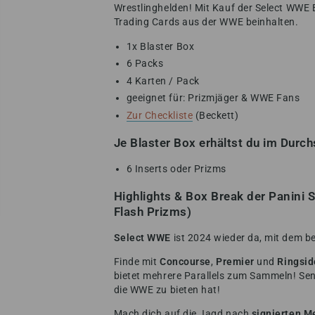
Wrestlinghelden! Mit Kauf der Select WWE Bl
Trading Cards aus der WWE beinhalten.
1x Blaster Box
6 Packs
4 Karten / Pack
geeignet für: Prizmjäger & WWE Fans
Zur Checkliste
(Beckett)
Je Blaster Box erhältst du im Durch
6 Inserts oder Prizms
Highlights & Box Break der Panini
Flash Prizms)
Select WWE
ist 2024 wieder da, mit dem b
Finde mit
Concourse
,
Premier
und
Ringsid
bietet mehrere Parallels zum Sammeln! Sens
die WWE zu bieten hat!
Mach dich auf die Jagd nach
signierten M