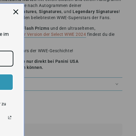
der WWE! Suche nach Autogrammen deiner
Action Signatures
,
Signatures
, und
Legendary Signatures
!
r Wheel
mit den beliebtesten WWE-Superstars der Fans.
ven Orange Flash Prizms
und den ultraseltenen,
e im
obby Blaster Version der Select WWE 2024
findest du die
sten Superstars der WWE-Geschichte!
halten, die nur direkt bei Panini USA
elöst werden können.
EIT
r zu