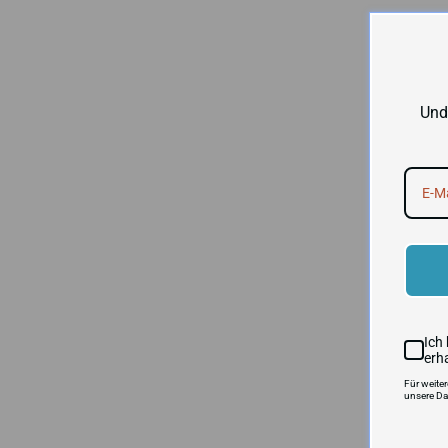
Und
Ich
erh
Für weite
unsere Da