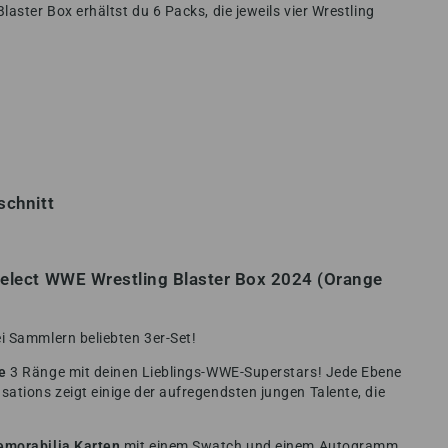
aster Box erhältst du 6 Packs, die jeweils vier Wrestling
schnitt
 Select WWE Wrestling Blaster Box 2024 (Orange
ei Sammlern beliebten 3er-Set!
e
3 Ränge mit deinen Lieblings-WWE-Superstars! Jede Ebene
ations zeigt einige der aufregendsten jungen Talente, die
emorabilia Karten
mit einem Swatch und einem Autogramm