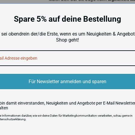
von einigen der beliebtesten Superstars 
Lieblingssuperstars mit Sets wie
Ringside 
Spare 5% auf deine Bestellung
Halte Ausschau nach dem Ultra Rare
Colo
Halte Ausschau nach den
Blaster-exklusi
 sei obendrein der/die Erste, wenn es um Neuigkeiten & Angebot
retailexklusiven, Firestorm-Inserts! In der
H
Shop geht!
Green Flash Prizms.
Icons zeigt die beliebtesten und bekannte
Dieses Produkt kann Redemption Cards ent
unter
http://www.paniniamerica.net/
eing
Für Newsletter anmelden und sparen
VERSANDKOSTEN UND LIEFERZ
 bin damit einverstanden, Neuigkeiten und Angebote per E-Mail Newslette
alten
re Informationen darüber, wie wir deine Daten für Marketingkommunikation verarbeiten, schau gerne in
tenschutzerklärung.
Produktsicherheit