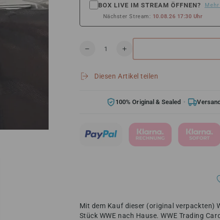
BOX LIVE IM STREAM ÖFFNEN?
Mehr
Nächster Stream:
10.08.26 17:30 Uhr
Anzahl
Verringere
Erhöhe
die
die
Menge
Menge
Diesen Artikel teilen
für
für
Panini
Panini
Select
Select
100% Original & Sealed
Versand
WWE
WWE
Wrestling
Wrestling
Blaster
Blaster
Box
Box
2024
2024
(Orange
(Orange
Flash
Flash
Prizms)
Prizms)
Mit dem Kauf dieser (original verpackten)
Stück WWE nach Hause. WWE Trading Card