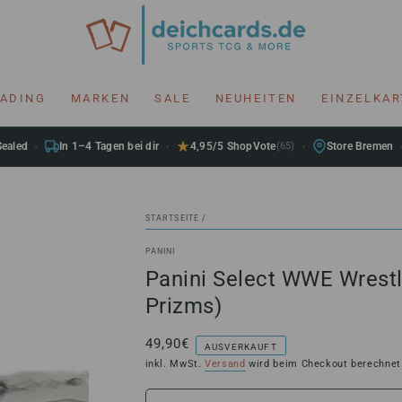
RADING
MARKEN
SALE
NEUHEITEN
EINZELKA
Sealed
In 1–4 Tagen bei dir
4,95/5 ShopVote
(65)
Store Bremen
STARTSEITE
/
PANINI
Panini Select WWE Wrestl
Prizms)
49,90€
Regulärer
AUSVERKAUFT
Preis
inkl. MwSt.
Versand
wird beim Checkout berechnet