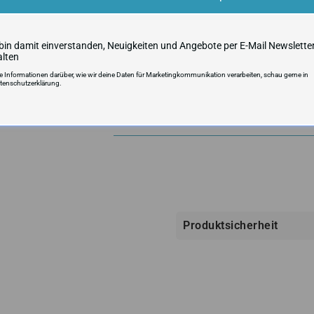
Pairing Signatures! Außerdem lassen s
Signatures, Autographed Memorabilia, 
Swatches finden!
 bin damit einverstanden, Neuigkeiten und Angebote per E-Mail Newslette
Es handelt sich hierbei um eine Original 
alten
Rücknahme ist nur im Originalzustand mö
re Informationen darüber, wie wir deine Daten für Marketingkommunikation verarbeiten, schau gerne in
ausgeschlossen sind.
tenschutzerklärung.
VERSANDKOSTEN UND LIEFERZ
Produktsicherheit