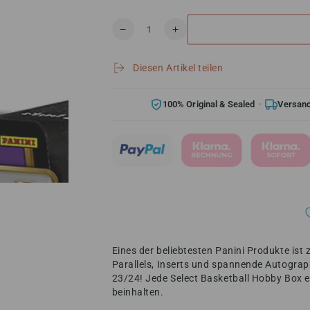
Anzahl
Verringere
Erhöhe
die
die
Menge
Menge
Diesen Artikel teilen
für
für
Panini
Panini
Select
Select
100% Original & Sealed
Versand
Basketball
Basketball
Hobby
Hobby
Box
Box
2023/24
2023/24
Eines der beliebtesten Panini Produkte ist
Parallels, Inserts und spannende Autogra
23/24! Jede Select Basketball Hobby Box e
beinhalten.