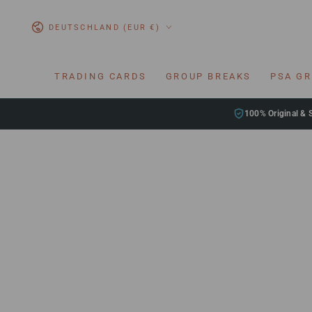
ZUM INHALT
SPRINGEN
Land/Region
DEUTSCHLAND (EUR €)
TRADING CARDS
GROUP BREAKS
PSA G
100% Original & 
ZU DEN
PRODUKTINFORMATIONEN
SPRINGEN