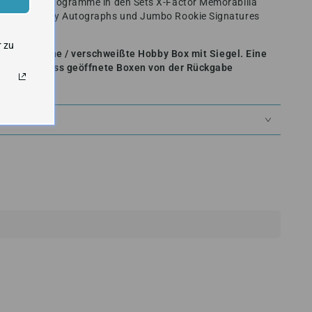
ich Patch-Autogramme in den Sets X-Factor Memorabilia
Rookie Jersey Autographs und Jumbo Rookie Signatures
r zu
verschlossene / verschweißte Hobby Box mit Siegel. Eine
glich, so dass geöffnete Boxen von der Rückgabe
EIT