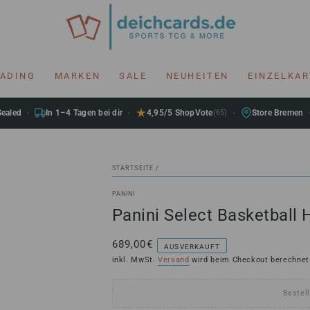
RADING
MARKEN
SALE
NEUHEITEN
EINZELKA
Sealed
In 1–4 Tagen bei dir
4,95/5 ShopVote
(65)
Store Bremen
STARTSEITE
/
PANINI
Panini Select Basketball
689,00€
Regulärer
AUSVERKAUFT
Preis
inkl. MwSt.
Versand
wird beim Checkout berechnet
Bestell