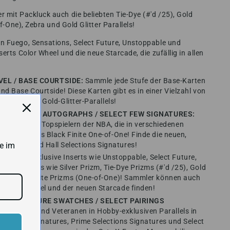
 mit Packluck auch die beliebten Tie-Dye (#'d /25), Gold
of-One), Zebra und Gold Glitter Parallels!
n Fuego, Sensations, Select Future, Unstoppable und
erts Color Wheel und die neue Starcade, die zufällig in allen
EL / BASE COURTSIDE:
Sammle jede Stufe der Base-Karten
d Base Courtside! Diese Karten gibt es in einer Vielzahl von
d Zebra- und Gold-Glitter-Parallels!
KIE JERSEY AUTOGRAPHS / SELECT FEW SIGNATURES:
hemaligen Topspielern der NBA, die in verschiedenen
 darunter das Black Finite One-of-One! Finde die neuen,
natures und Hall Selections Signatures!
e im
:
Hobby-exklusive Inserts wie Unstoppable, Select Future,
n Parallels wie Silver Prizm, Tie-Dye Prizms (#'d /25), Gold
und Black Finite Prizms (One-of-One)! Sammler können auch
n Color Wheel und der neuen Starcade finden!
KIE SIGNATURE SWATCHES / SELECT PAIRINGS
-Rookies und Veteranen in Hobby-exklusiven Parallels in
s, Rookie Signatures, Prime Selections Signatures und Select