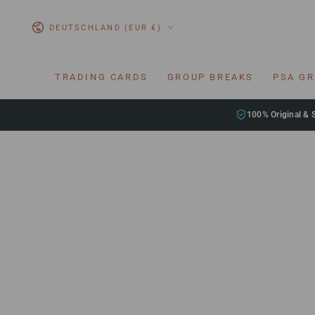
ZUM INHALT
SPRINGEN
Land/Region
DEUTSCHLAND (EUR €)
TRADING CARDS
GROUP BREAKS
PSA G
100% Original & 
ZU DEN
PRODUKTINFORMATIONEN
SPRINGEN