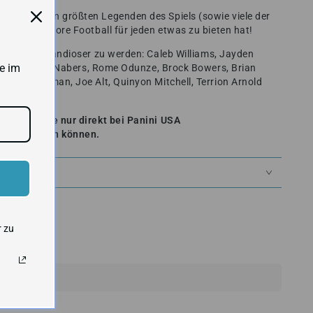
en und den größten Legenden des Spiels (sowie viele der
ass 2024 Score Football für jeden etwas zu bieten hat!
richt ein grandioser zu werden:
Caleb Williams, Jayden
e im
son Jr, Malik Nabers, Rome Odunze, Brock Bowers, Brian
Keon Coleman, Joe Alt, Quinyon Mitchell, Terrion Arnold
halten, die nur direkt bei Panini USA
elöst werden können.
EIT
r zu