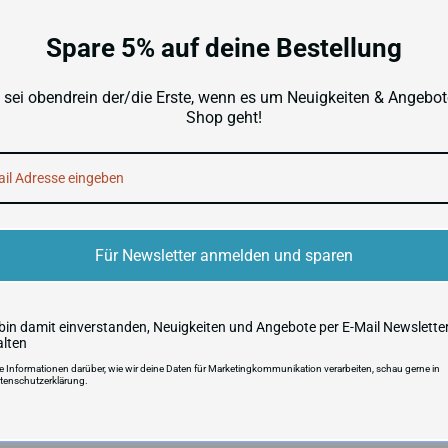
Autogramme von den heißesten NFL-Neuling
Spare 5% auf deine Bestellung
Superstars dazwischen) tragen dazu bei, d
Der 2024er Rookie Jahrgang der NFL versp
 sei obendrein der/die Erste, wenn es um Neuigkeiten & Angebot
Daniels, Drake Maye, Bo Nix, Marvin Harri
Shop geht!
Thomas Jr, Xavier Worthy, Ladd McConkey, 
und viele mehr.
Dieses Produkt kann Redemption Cards ent
unter
http://www.paniniamerica.net/
eing
VERSANDKOSTEN UND LIEFERZ
Für Newsletter anmelden und sparen
 bin damit einverstanden, Neuigkeiten und Angebote per E-Mail Newslette
alten
re Informationen darüber, wie wir deine Daten für Marketingkommunikation verarbeiten, schau gerne in
tenschutzerklärung.
Produktsicherheit