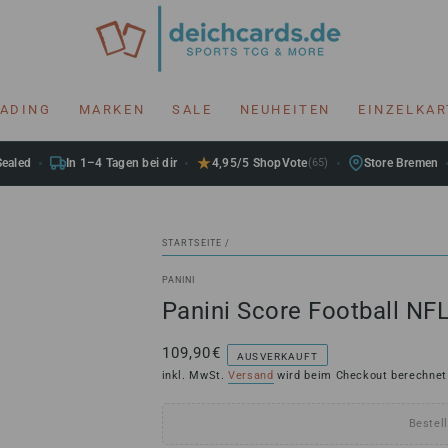
RADING
MARKEN
SALE
NEUHEITEN
EINZELKA
Sealed
In 1–4 Tagen bei dir
4,95/5 ShopVote
(65)
Store Bremen
STARTSEITE
/
PANINI
Panini Score Football NF
109,90€
Regulärer
AUSVERKAUFT
Preis
inkl. MwSt.
Versand
wird beim Checkout berechnet
Bestell