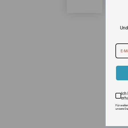
Und
Ich
erh
Für weite
unsere Da