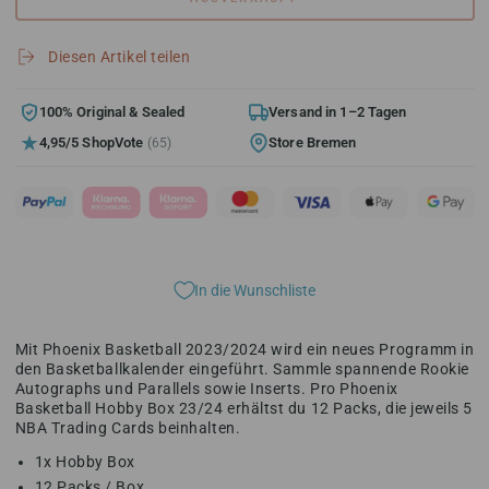
Menge
Menge
für
für
Panini
Panini
Diesen Artikel teilen
Phoenix
Phoenix
Basketball
Basketball
NBA
NBA
100% Original & Sealed
Versand in 1–2 Tagen
Hobby
Hobby
4,95/5 ShopVote
Store Bremen
(65)
Box
Box
2023/2024
2023/2024
In die Wunschliste
Mit Phoenix Basketball 2023/2024 wird ein neues Programm in
den Basketballkalender eingeführt. Sammle spannende Rookie
Autographs und Parallels sowie Inserts. Pro Phoenix
Basketball Hobby Box 23/24 erhältst du 12 Packs, die jeweils 5
NBA Trading Cards beinhalten.
1x Hobby Box
12 Packs / Box