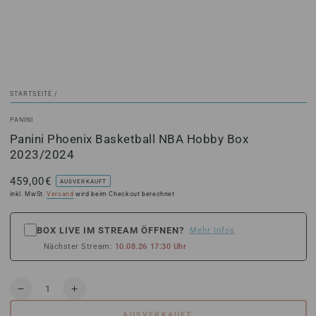
STARTSEITE
/
PANINI
Panini Phoenix Basketball NBA Hobby Box
2023/2024
459,00€
Regulärer
AUSVERKAUFT
Preis
inkl. MwSt.
Versand
wird beim Checkout berechnet
BOX LIVE IM STREAM ÖFFNEN?
Mehr Infos
Nächster Stream:
10.08.26 17:30 Uhr
Anzahl
Verringere
Erhöhe
die
die
AUSVERKAUFT