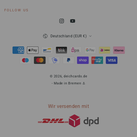
eingeben
FOLLOW US
Instagram
YouTube
Land/Region
Deutschland (EUR €)
Zahlungsmöglichkeiten
© 2026,
deichcards.de
- Made in Bremen ⚓
Wir versenden mit
0