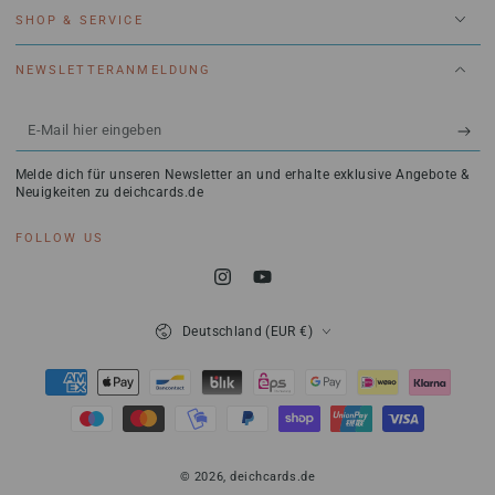
SHOP & SERVICE
NEWSLETTERANMELDUNG
E-
Mail
Melde dich für unseren Newsletter an und erhalte exklusive Angebote &
hier
Neuigkeiten zu deichcards.de
eingeben
FOLLOW US
Instagram
YouTube
Land/Region
Deutschland (EUR €)
Zahlungsmöglichkeiten
© 2026,
deichcards.de