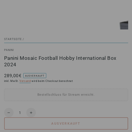
STARTSEITE
/
PANINI
Panini Mosaic Football Hobby International Box
2024
289,00€
Regulärer
AUSVERKAUFT
Preis
inkl. MwSt.
Versand
wird beim Checkout berechnet
Bestellschluss für Stream erreicht.
Anzahl
Verringere
Erhöhe
die
die
AUSVERKAUFT
Menge
Menge
für
für