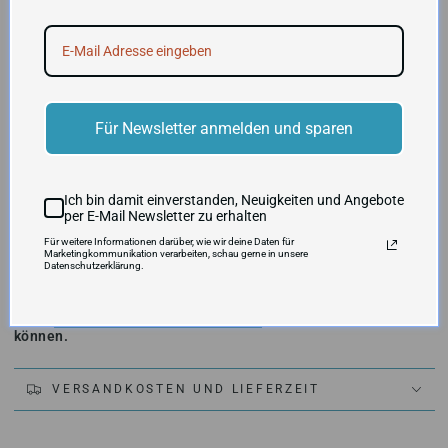
Mosaic Football 2024 bietet eine Fülle an Autogrammen, die es
wert sind, gejagt zu werden. Mit unverzichtbaren Parallels und
starbesetzten Checklisten.
Halte Ausschau nach einem atemberaubenden Aufgebot an
Case Chase SSPs, angeführt von Micro Mosaic, Stained Glass,
Money und mehr oder den Hobby International exklusiven
Für Newsletter anmelden und sparen
Parallels Red / Gold Wave.
Der 2024er Rookie Jahrgang der NFL verspricht ein grandioser
zu werden:
Caleb Williams, Jayden Daniels, Drake Maye, Bo
Nix, Marvin Harrison Jr, Malik Nabers, Rome Odunze, Brock
Ich bin damit einverstanden, Neuigkeiten und Angebote
Bowers, Brian Thomas Jr, Xavier Worthy, Ladd McConkey,
per E-Mail Newsletter zu erhalten
Keon Coleman, Joe Alt, Quinyon Mitchell, Terrion Arnold
und
Für weitere Informationen darüber, wie wir deine Daten für
viele mehr.
Marketingkommunikation verarbeiten, schau gerne in unsere
Datenschutzerklärung.
Dieses Produkt kann Redemption Cards enthalten, die nur
direkt bei Panini USA
unter
http://www.paniniamerica.net/
eingelöst werden
können.
VERSANDKOSTEN UND LIEFERZEIT