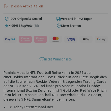
Panini
Panini
Diesen Artikel teilen
Mosaic
Mosaic
Football
Football
Hobby
Hobby
100% Original & Sealed
Versand in 1–2 Tagen
International
International
4,95/5 ShopVote
Store Bremen
(65)
Box
Box
2024
2024
In die Wunschliste
Paninis Mosaic NFL Football Reihe kehrt in 2024 auch mit
einer Hobby International Box zurück auf den Platz. Begib dich
auf die Suche nach Rookie, Veteran & Legenden Trading Cards
der NFL Saison 2024 und finde pro Mosaic Football Hobby
International Box im Durchschnitt 1 Gold oder Red Wave Prizm
Parallel. Pro Mosaic Football NFL Box erhältst du 12 Packs,
die jeweils 5 NFL Sammelkarten beinhalten.
1x Hobby International Box