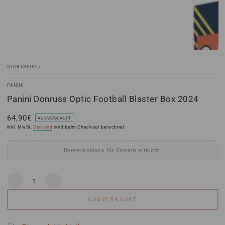
STARTSEITE
/
PANINI
Panini Donruss Optic Football Blaster Box 2024
64,90€
Regulärer
AUSVERKAUFT
Preis
inkl. MwSt.
Versand
wird beim Checkout berechnet
Bestellschluss für Stream erreicht.
Anzahl
Verringere
Erhöhe
die
die
AUSVERKAUFT
Menge
Menge
für
für
Panini
Panini