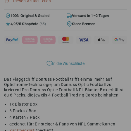
Diesen Artikel teilen
Donruss
Donruss
Optic
Optic
Football
Football
100% Original & Sealed
Versand in 1–2 Tagen
Blaster
Blaster
4,95/5 ShopVote
Store Bremen
(65)
Box
Box
2024
2024
In die Wunschliste
Das Flaggschiff Donruss Football trifft einmal mehr auf
Optichrome-Technologie, um Donruss Optic Football zu
kreieren! Pro Donruss Optic Football NFL Blaster Box erhältst
du 6 Packs, die jeweils 4 Football Trading Cards beinhalten.
1x Blaster Box
6 Packs / Box
4 Karten / Pack
geeignet für: Einsteiger & Fans von NFL Sammelkarten
Zur Checklist
(beckett)