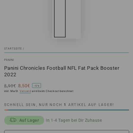
STARTSEITE
/
PANINI
Panini Chronicles Football NFL Fat Pack Booster
2022
8,50€
8,90€
–5%
Regulärer
Angebotspreis
inkl. MwSt.
Versand
wird beim Checkout berechnet
Preis
SCHNELL SEIN, NUR NOCH
1
ARTIKEL AUF LAGER!
Auf Lager
In 1-4 Tagen bei Dir Zuhause