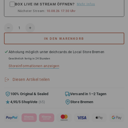
BOX LIVE IM STREAM ÖFFNEN?
Mehr Infos
Nächster Stream:
10.08.26 17:30 Uhr
Anzahl
Verringere
Erhöhe
die
die
IN DEN WARENKORB
Menge
Menge
für
für
Panini
Panini
Abholung möglich unter
deichcards.de Local Store Bremen
Chronicles
Chronicles
Gewöhnlich fertig in 24 Stunden
Football
Football
Storeinformationen anzeigen
NFL
NFL
Fat
Fat
Pack
Pack
Diesen Artikel teilen
Booster
Booster
2022
2022
100% Original & Sealed
Versand in 1–2 Tagen
4,95/5 ShopVote
Store Bremen
(65)