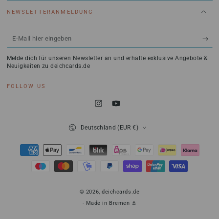
NEWSLETTERANMELDUNG
E-
Mail
Melde dich für unseren Newsletter an und erhalte exklusive Angebote &
hier
Neuigkeiten zu deichcards.de
eingeben
FOLLOW US
Instagram
YouTube
Land/Region
Deutschland (EUR €)
Zahlungsmöglichkeiten
© 2026,
deichcards.de
- Made in Bremen ⚓