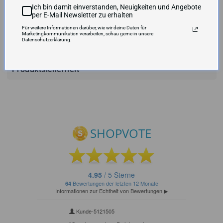
Ich bin damit einverstanden, Neuigkeiten und Angebote
VERSANDKOSTEN UND LIEFERZEIT
per E-Mail Newsletter zu erhalten
Für weitere Informationen darüber, wie wir deine Daten für
Marketingkommunikation verarbeiten, schau gerne in unsere
Datenschutzerklärung.
Produktsicherheit