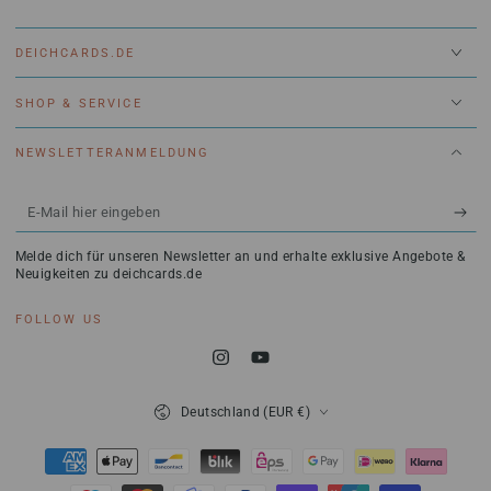
DEICHCARDS.DE
SHOP & SERVICE
NEWSLETTERANMELDUNG
E-
Mail
Melde dich für unseren Newsletter an und erhalte exklusive Angebote &
hier
Neuigkeiten zu deichcards.de
eingeben
FOLLOW US
Instagram
YouTube
Land/Region
Deutschland (EUR €)
Zahlungsmöglichkeiten