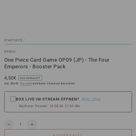
STARTSEITE
/
BANDAI
One Piece Card Game OP09 (JP) - The Four
Emperors - Booster Pack
4,50€
Regulärer
AUSVERKAUFT
Preis
inkl. MwSt.
Versand
wird beim Checkout berechnet
BOX LIVE IM STREAM ÖFFNEN?
Mehr Infos
Nächster Stream:
10.08.26 17:30 Uhr
Anzahl
Verringere
Erhöhe
die
die
AUSVERKAUFT