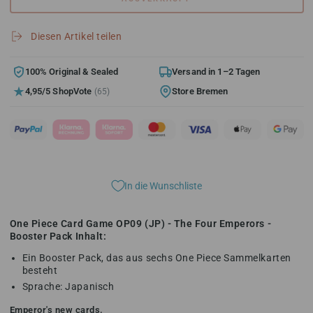
Menge
Menge
für
für
One
One
Diesen Artikel teilen
Piece
Piece
Card
Card
Game
Game
100% Original & Sealed
Versand in 1–2 Tagen
OP09
OP09
4,95/5 ShopVote
Store Bremen
(65)
(JP)
(JP)
-
-
The
The
Four
Four
Emperors
Emperors
-
-
Booster
Booster
In die Wunschliste
Pack
Pack
One Piece Card Game OP09 (JP) - The Four Emperors -
Booster Pack Inhalt:
Ein Booster Pack, das aus sechs One Piece Sammelkarten
besteht
Sprache: Japanisch
Emperor's new cards.