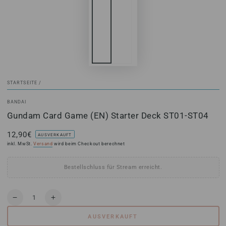
STARTSEITE
/
BANDAI
Gundam Card Game (EN) Starter Deck ST01-ST04
12,90€
Regulärer
AUSVERKAUFT
Preis
inkl. MwSt.
Versand
wird beim Checkout berechnet
Bestellschluss für Stream erreicht.
Anzahl
Verringere
Erhöhe
die
die
AUSVERKAUFT
Menge
Menge