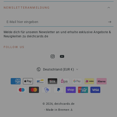
NEWSLETTERANMELDUNG
E-
Mail
Melde dich für unseren Newsletter an und erhalte exklusive Angebote &
hier
Neuigkeiten zu deichcards.de
eingeben
FOLLOW US
Instagram
YouTube
Land/Region
Deutschland (EUR €)
Zahlungsmöglichkeiten
© 2026,
deichcards.de
- Made in Bremen ⚓