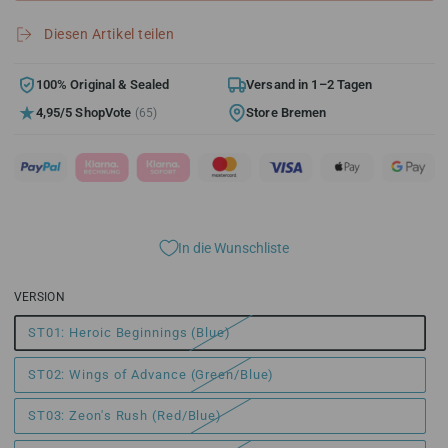
für
für
Gundam
Gundam
Diesen Artikel teilen
Card
Card
Game
Game
(EN)
(EN)
100% Original & Sealed
Versand in 1–2 Tagen
Starter
Starter
4,95/5 ShopVote
Store Bremen
(65)
Deck
Deck
ST01-
ST01-
ST04
ST04
In die Wunschliste
VERSION
ST01: Heroic Beginnings (Blue)
ST02: Wings of Advance (Green/Blue)
ST03: Zeon's Rush (Red/Blue)