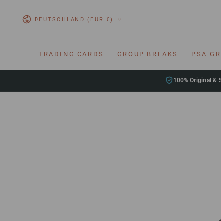
ZUM INHALT
SPRINGEN
Land/Region
DEUTSCHLAND (EUR €)
TRADING CARDS
GROUP BREAKS
PSA G
100% Original & 
ZU DEN
PRODUKTINFORMATIONEN
SPRINGEN