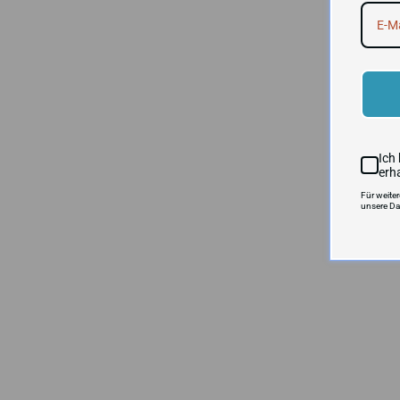
Ich
erh
Für weite
unsere Da