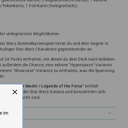
9 gewöhnliche Karten, 3 ungewöhnliche Karten, 1 seltene
/Tokenkarte, 1 Foil-Karte (holografisch))
s der unbegrenzten Möglichkeiten.
Star Wars Sammelkartenspiel treten du und dein Gegner in
kultiger Star Wars Charaktere gegeneinander an.
nd 24 Packs enthalten, mit denen du dein Deck nach belieben
t außerdem die Chance, eine seltene "Hyperspace"-Variante
ltenere "Showcase"-Variante zu enthalten, was die Spannung
ht.
Legenden der Macht / Legends of the Force"
enthält
n Epochen der Star Wars-Galaxis und konzentriert sich
ark in der Macht sind.
e im
EIT