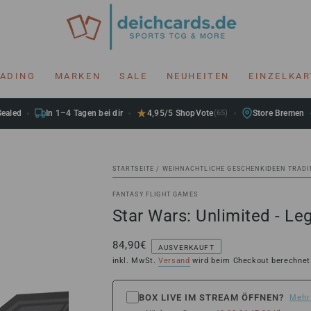
RADING
MARKEN
SALE
NEUHEITEN
EINZELKA
Sealed
In 1–4 Tagen bei dir
4,95/5 ShopVote
(65)
Store Bremen
STARTSEITE
/
WEIHNACHTLICHE GESCHENKIDEEN TRADI
FANTASY FLIGHT GAMES
Star Wars: Unlimited - L
84,90€
Regulärer
AUSVERKAUFT
Preis
inkl. MwSt.
Versand
wird beim Checkout berechnet
BOX LIVE IM STREAM ÖFFNEN?
Mehr